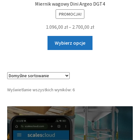
Miernik wagowy Dini Argeo DGT4
PROMOCJA!
Zakres
1.096,00
zł
–
2.700,00
zł
cen:
Ten
od
Wybierz opcje
produkt
1.096,00 zł
ma
do
wiele
2.700,00 zł
wariantów.
Opcje
można
Wyświetlanie wszystkich wyników: 6
wybrać
na
stronie
produktu