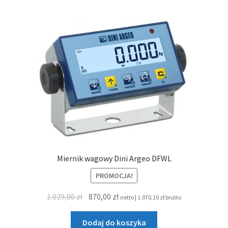
Miernik wagowy Dini Argeo DFWL
PROMOCJA!
Pierwotna
Aktualna
1.029,00
zł
870,00
zł
netto |
1.070,10
zł
brutto
cena
cena
wynosiła:
wynosi:
Dodaj do koszyka