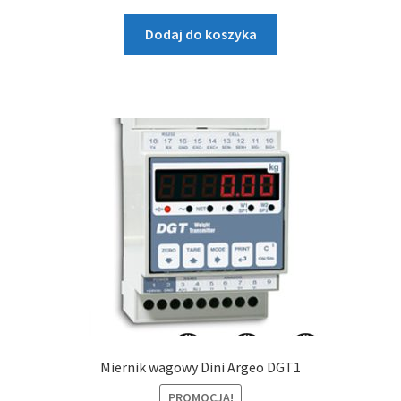
cena
cena
wynosiła:
wynosi:
Dodaj do koszyka
1.590,00 zł.
1.440,00 zł.
Miernik wagowy Dini Argeo DGT1
PROMOCJA!