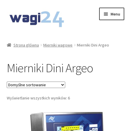
Przejdź
Przejdź
Menu
do
do
nawigacji
treści
O Nas
Strona główna
Mierniki wagowe
Mierniki Dini Argeo
Moje konto
Mierniki Dini Argeo
Koszyk
Kontakt
Rozwiń
Wyświetlanie wszystkich wyników: 6
Oferta
menu
potom