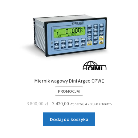
Miernik wagowy Dini Argeo CPWE
PROMOCJA!
Pierwotna
Aktualna
3.800,00
zł
3.420,00
zł
netto |
4.206,60
zł
brutto
cena
cena
wynosiła:
wynosi:
Dodaj do koszyka
3.800,00 zł.
3.420,00 zł.