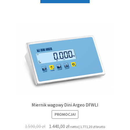
1.029,00 zł.
870,00 zł.
Miernik wagowy Dini Argeo DFWLI
PROMOCJA!
Pierwotna
Aktualna
1.590,00
zł
1.440,00
zł
netto |
1.771,20
zł
brutto