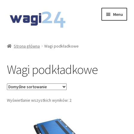
Przejdź
Przejdź
Menu
do
do
nawigacji
treści
O Nas
Strona główna
Wagi podkładkowe
Moje konto
Wagi podkładkowe
Koszyk
Kontakt
Rozwiń
Wyświetlanie wszystkich wyników: 2
Oferta
menu
potom
Wagi sklepowe
Wagi laboratoryjne