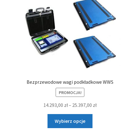
Opcje
Mierniki wagowe
można
wybrać
Wagi magazynowe
na
stronie
produktu
Wagi najazdowe
Wagi samochodowe
Wzorce masy
Bezprzewodowe wagi podkładkowe WWS
Produkty Agro
PROMOCJA!
Zakres
14.293,00
zł
–
25.397,00
zł
cen:
Ten
od
Wybierz opcje
produkt
14.293,00 zł
ma
do