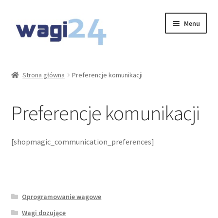
Przejdź
Przejdź
Menu
do
do
nawigacji
treści
O Nas
Strona główna
Preferencje komunikacji
Moje konto
Preferencje komunikacji
Koszyk
Kontakt
[shopmagic_communication_preferences]
Rozwiń
Oferta
menu
potom
Oprogramowanie wagowe
Wagi dozujące