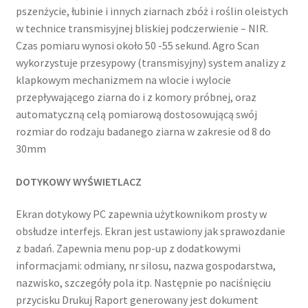
pszenżycie, łubinie i innych ziarnach zbóż i roślin oleistych
w technice transmisyjnej bliskiej podczerwienie – NIR.
Czas pomiaru wynosi około 50 -55 sekund. Agro Scan
wykorzystuje przesypowy (transmisyjny) system analizy z
klapkowym mechanizmem na wlocie i wylocie
przepływającego ziarna do i z komory próbnej, oraz
automatyczną celą pomiarową dostosowującą swój
rozmiar do rodzaju badanego ziarna w zakresie od 8 do
30mm
DOTYKOWY
W
Y
ŚWIETLACZ
Ekran dotykowy PC zapewnia użytkownikom prosty w
obsłudze interfejs. Ekran jest ustawiony jak sprawozdanie
z badań. Zapewnia menu pop-up z dodatkowymi
informacjami: odmiany, nr silosu, nazwa gospodarstwa,
nazwisko, szczegóły pola itp. Następnie po naciśnięciu
przycisku Drukuj Raport generowany jest dokument