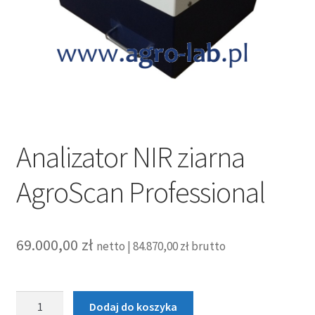
Analizator NIR ziarna
AgroScan Professional
69.000,00
zł
netto |
84.870,00
zł
brutto
ilość
Dodaj do koszyka