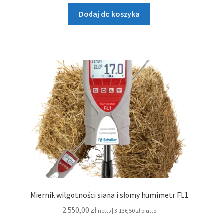
Dodaj do koszyka
Miernik wilgotności siana i słomy humimetr FL1
2.550,00
zł
netto |
3.136,50
zł
brutto