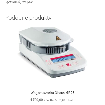
jęczmień, rzepak .
Podobne produkty
Wagosuszarka Ohaus MB27
4.700,00
zł
netto |
5.781,00
zł
brutto