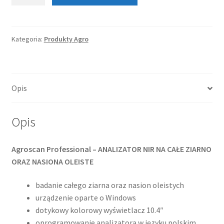
Analizator
NIR
ziarna
AgroScan
Kategoria:
Produkty Agro
Professional
Opis
Opis
Agroscan Professional
– ANALIZATOR NIR NA CAŁE ZIARNO
ORAZ NASIONA OLEISTE
badanie całego ziarna oraz nasion oleistych
urządzenie oparte o Windows
dotykowy kolorowy wyświetlacz 10.4″
oprogramowanie analizatora w języku polskim