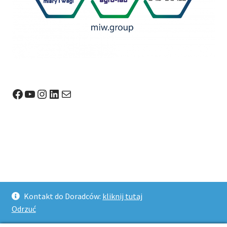
Facebook
YouTube
Instagram
LinkedIn
Mail
© Wagi24.pl 2026
Kontakt do Doradców:
kliknij tutaj
Stworzone z WooCommerce
.
Odrzuć