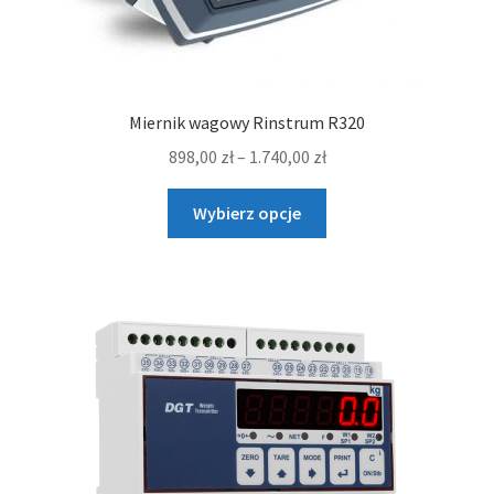
Miernik wagowy Rinstrum R320
Zakres
898,00
zł
–
1.740,00
zł
cen:
Ten
od
Wybierz opcje
produkt
898,00 zł
ma
do
wiele
1.740,00 zł
wariantów.
Opcje
można
wybrać
na
stronie
produktu