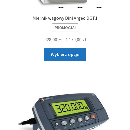
Miernik wagowy Dini Argeo DGT1
PROMOCJA!
Zakres
928,00
zł
–
1.179,00
zł
cen:
Ten
od
Wybierz opcje
produkt
928,00 zł
ma
do
wiele
1.179,00 zł
wariantów.
Opcje
można
wybrać
na
stronie
produktu