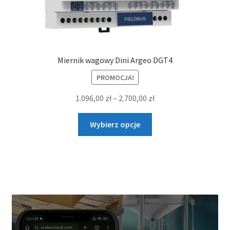
Miernik wagowy Dini Argeo DGT4
PROMOCJA!
Zakres
1.096,00
zł
–
2.700,00
zł
cen:
Ten
od
Wybierz opcje
produkt
1.096,00 zł
ma
do
wiele
2.700,00 zł
wariantów.
Opcje
można
wybrać
na