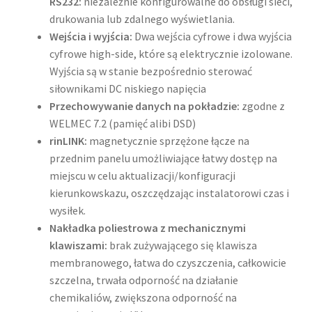
RS232:
niezależnie konfigurowalne do obsługi sieci,
drukowania lub zdalnego wyświetlania.
Wejścia i wyjścia:
Dwa wejścia cyfrowe i dwa wyjścia
cyfrowe high-side, które są elektrycznie izolowane.
Wyjścia są w stanie bezpośrednio sterować
siłownikami DC niskiego napięcia
Przechowywanie danych na pokładzie:
zgodne z
WELMEC 7.2 (pamięć alibi DSD)
rinLINK:
magnetycznie sprzężone łącze na
przednim panelu umożliwiające łatwy dostęp na
miejscu w celu aktualizacji/konfiguracji
kierunkowskazu, oszczędzając instalatorowi czas i
wysiłek.
Nakładka poliestrowa z mechanicznymi
klawiszami:
brak zużywającego się klawisza
membranowego, łatwa do czyszczenia, całkowicie
szczelna, trwała odporność na działanie
chemikaliów, zwiększona odporność na