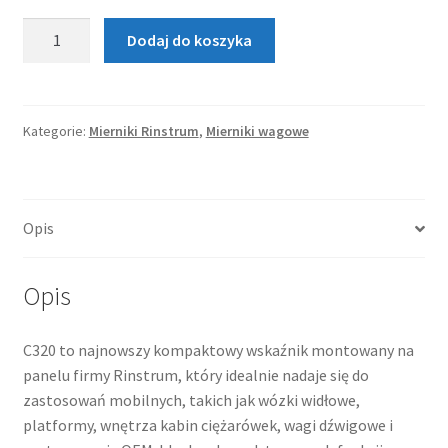
1.600,00 zł.
1.440,00 zł.
ilość
Dodaj do koszyka
Miernik
wagowy
Rinstrum
C320
Kategorie:
Mierniki Rinstrum
,
Mierniki wagowe
Opis
Opis
C320 to najnowszy kompaktowy wskaźnik montowany na
panelu firmy Rinstrum, który idealnie nadaje się do
zastosowań mobilnych, takich jak wózki widłowe,
platformy, wnętrza kabin ciężarówek, wagi dźwigowe i