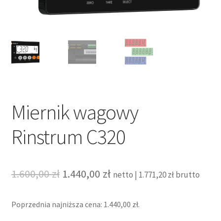
Miernik wagowy
Rinstrum C320
Pierwotna
Aktualna
1.600,00
zł
1.440,00
zł
netto |
1.771,20
zł
brutto
cena
cena
Poprzednia najniższa cena:
1.440,00
zł
.
wynosiła:
wynosi: