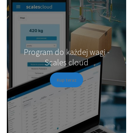
stronie
produktu
Program do każdej wagi -
Scales cloud
Kup teraz