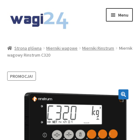
Przejdź
Przejdź
Menu
do
do
nawigacji
treści
O Nas
Strona główna
Mierniki wagowe
Mierniki Rinstrum
Miernik
wagowy Rinstrum C320
Moje konto
Koszyk
PROMOCJA!
Kontakt
Rozwiń
Oferta
menu
potom