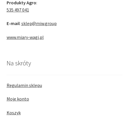
Produkty Agro
:
535 497 041
E-mail
:
sklep@miw.group
www.miary-wagi.pl
Na skróty
Regulamin sklepu
Moje konto
Koszyk