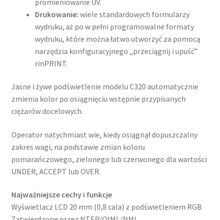
promieniowanie UV.
Drukowanie:
wiele standardowych formularzy
wydruku, aż po w pełni programowalne formaty
wydruku, które można łatwo utworzyć za pomocą
narzędzia konfiguracyjnego „przeciągnij i upuść”
rinPRINT.
Jasne i żywe podświetlenie modelu C320 automatycznie
zmienia kolor po osiągnięciu wstępnie przypisanych
ciężarów docelowych.
Operator natychmiast wie, kiedy osiągnął dopuszczalny
zakres wagi, na podstawie zmian koloru
pomarańczowego, zielonego lub czerwonego dla wartości
UNDER, ACCEPT lub OVER.
Najważniejsze cechy i funkcje
Wyświetlacz LCD 20 mm (0,8 cala) z podświetleniem RGB
Zatwierdzone przez NTEP/OIML/NMI