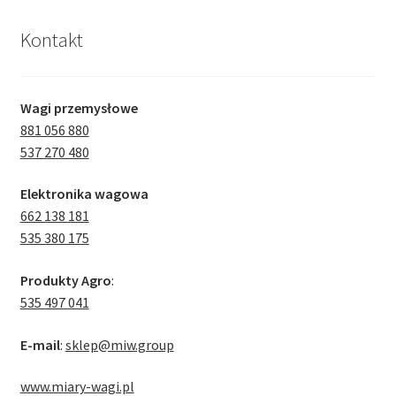
Kontakt
Wagi przemysłowe
881 056 880
537 270 480
Elektronika wagowa
662 138 181
535 380 175
Produkty Agro
:
535 497 041
E-mail
:
sklep@miw.group
www.miary-wagi.pl