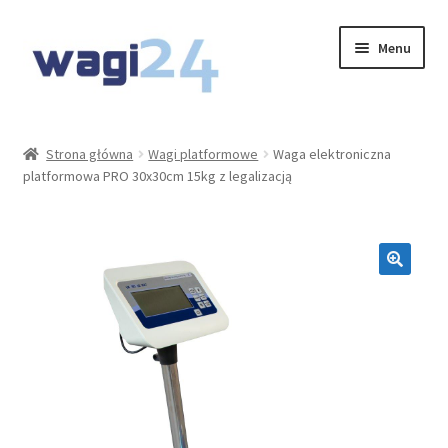
Przejdź
Przejdź
Menu
do
do
nawigacji
treści
O Nas
Strona główna
Wagi platformowe
Waga elektroniczna
platformowa PRO 30x30cm 15kg z legalizacją
Moje konto
Koszyk
Kontakt
Rozwiń
Oferta
menu
potom