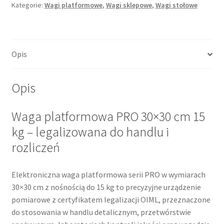
PRO
Kategorie:
Wagi platformowe
,
Wagi sklepowe
,
Wagi stołowe
30x30cm
15kg
z
Opis
legalizacją
Opis
Waga platformowa PRO 30×30 cm 15
kg – legalizowana do handlu i
rozliczeń
Elektroniczna waga platformowa serii PRO w wymiarach
30×30 cm z nośnością do 15 kg to precyzyjne urządzenie
pomiarowe z certyfikatem legalizacji OIML, przeznaczone
do stosowania w handlu detalicznym, przetwórstwie