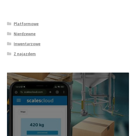
wariantów.
Opcje
można
Platformowe
wybrać
Nierdzewne
na
Inwentarzowe
stronie
produktu
Z najazdem