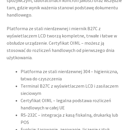
spożywczym, laboratoriach kontroli jakości oraz wszędzie
tam, gdzie wynik ważenia stanowi podstawę dokumentu
handlowego.
Platforma ze stali nierdzewnej i miernik B27C z
wyświetlaczem LCD tworzą kompletne, trwałe i łatwe w
obsłudze urządzenie. Certyfikat OIML – możesz ją
stosować do rozliczeń handlowych od pierwszego dnia
użytkowania.
Platforma ze stali nierdzewnej 304 – higieniczna,
łatwa do czyszczenia
Terminal B27C z wyświetlaczem LCD i zasilaczem
sieciowym
Certyfikat OIML – legalna podstawa rozliczeń
handlowych w całej UE
RS-232C – integracja z kasą fiskalną, drukarką lub
POS
Funkcje: tarowanie, zerowanie, liczenie sztuk,