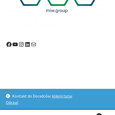
Facebook
YouTube
Instagram
LinkedIn
Mail
© Wagi24.pl 2026
Kontakt do Doradców:
kliknij tutaj
Stworzone z WooCommerce
.
Odrzuć