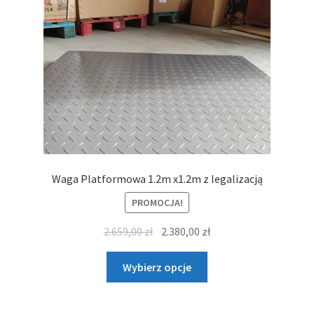
Waga Platformowa 1.2m x1.2m z legalizacją
PROMOCJA!
Pierwotna
Aktualna
2.659,00
zł
2.380,00
zł
cena
cena
Ten
wynosiła:
wynosi:
Wybierz opcje
produkt
2.659,00 zł.
2.380,00 zł.
ma
wiele