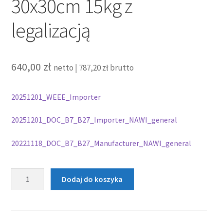
30x30cm 15kg z
legalizacją
640,00
zł
netto |
787,20
zł
brutto
20251201_WEEE_Importer
20251201_DOC_B7_B27_Importer_NAWI_general
20221118_DOC_B7_B27_Manufacturer_NAWI_general
ilość
Dodaj do koszyka
Waga
elektroniczna
platformowa