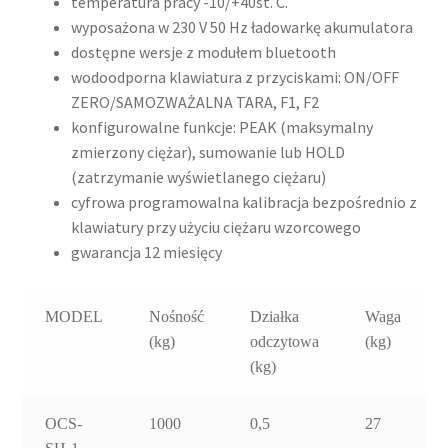
temperatura pracy -10/+40st. C.
wyposażona w 230 V 50 Hz ładowarkę akumulatora
dostępne wersje z modułem bluetooth
wodoodporna klawiatura z przyciskami: ON/OFF
ZERO/SAMOZWAŻALNA TARA, F1, F2
konfigurowalne funkcje: PEAK (maksymalny
zmierzony ciężar), sumowanie lub HOLD
(zatrzymanie wyświetlanego ciężaru)
cyfrowa programowalna kalibracja bezpośrednio z
klawiatury przy użyciu ciężaru wzorcowego
gwarancja 12 miesięcy
MODEL
Nośność
Działka
Waga
(kg)
odczytowa
(kg)
(kg)
OCS-
1000
0,5
27