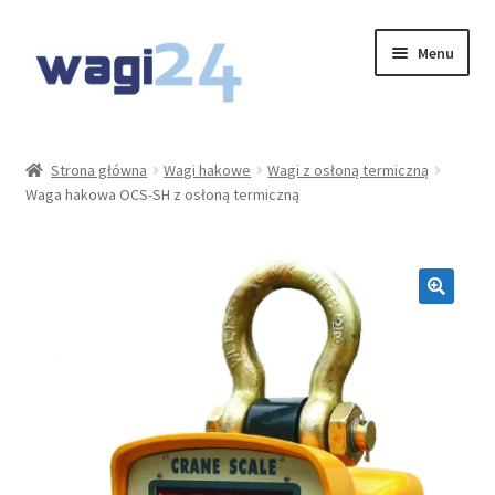
Przejdź
Przejdź
Menu
do
do
nawigacji
treści
O Nas
Strona główna
Wagi hakowe
Wagi z osłoną termiczną
Waga hakowa OCS-SH z osłoną termiczną
Moje konto
Koszyk
Kontakt
Rozwiń
Oferta
menu
potom