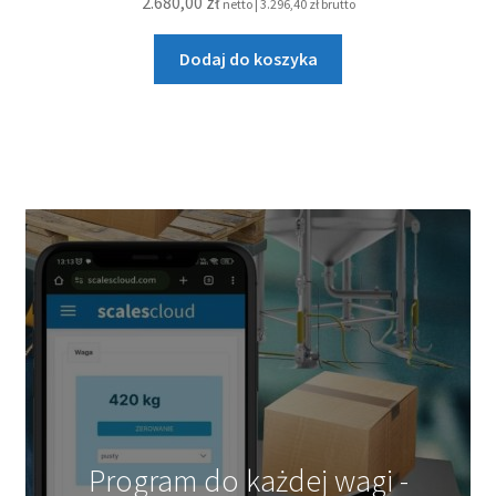
2.680,00
zł
netto |
3.296,40
zł
brutto
Dodaj do koszyka
Program do każdej wagi -