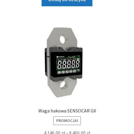
Waga hakowa SENSOCAR GX
PROMOCJA!
Zakres
4.146,00
zł
–
8.460,00
zł