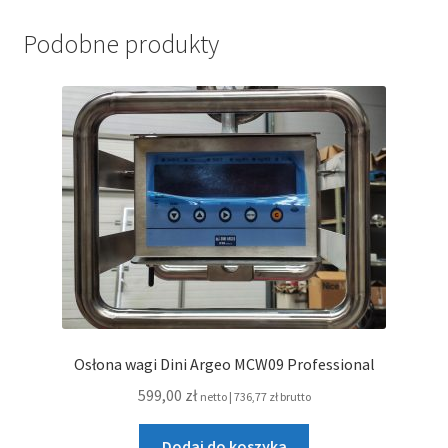
Podobne produkty
Osłona wagi Dini Argeo MCW09 Professional
599,00
zł
netto |
736,77
zł
brutto
Dodaj do koszyka