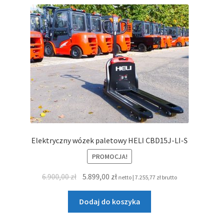
wariantów.
Opcje
można
wybrać
na
stronie
produktu
Elektryczny wózek paletowy HELI CBD15J-LI-S
PROMOCJA!
Pierwotna
Aktualna
6.900,00
zł
5.899,00
zł
netto |
7.255,77
zł
brutto
cena
cena
wynosiła:
wynosi:
Dodaj do koszyka
6.900,00 zł.
5.899,00 zł.