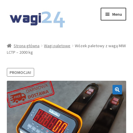
Przejdź
Przejdź
Menu
do
do
nawigacji
treści
O Nas
Strona główna
Wagi paletowe
Wózek paletowy z wagą MIW
LCTP – 2000 kg
Moje konto
Koszyk
PROMOCJA!
Kontakt
Rozwiń
Oferta
menu
potom