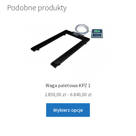
Podobne produkty
Waga paletowa KPZ 1
Zakres
2.850,00
zł
–
6.840,00
zł
cen:
Ten
od
Wybierz opcje
produkt
2.850,00 zł
ma
do
wiele
6.840,00 zł