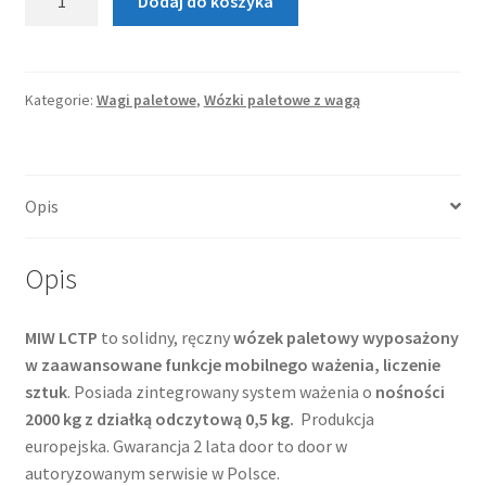
Dodaj do koszyka
Wózek
paletowy
z
wagą
Kategorie:
Wagi paletowe
,
Wózki paletowe z wagą
MIW
LCTP
-
Opis
2000
kg
Opis
MIW LCTP
to solidny, ręczny
wózek paletowy wyposażony
w zaawansowane funkcje mobilnego ważenia, liczenie
sztuk
. Posiada zintegrowany system ważenia o
nośności
2000 kg
z działką odczytową 0,5 kg.
Produkcja
europejska. Gwarancja 2 lata door to door w
autoryzowanym serwisie w Polsce.