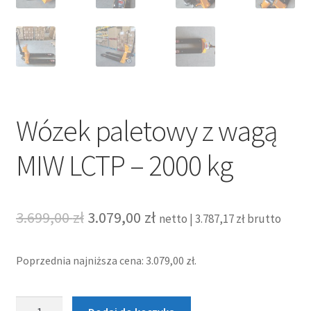
Wózek paletowy z wagą
MIW LCTP – 2000 kg
Pierwotna
Aktualna
3.699,00
zł
3.079,00
zł
netto |
3.787,17
zł
brutto
cena
cena
Poprzednia najniższa cena:
3.079,00
zł
.
wynosiła:
wynosi:
3.699,00 zł.
3.079,00 zł.
ilość