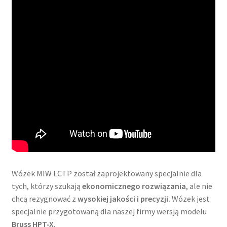
Wózek MIW LCTP został zaprojektowany specjalnie dla
tych, którzy szukają
ekonomicznego rozwiązania
, ale nie
chcą rezygnować z
wysokiej jakości i precyzji.
Wózek jest
specjalnie przygotowaną dla naszej firmy wersją modelu
Bruss HPT-X.