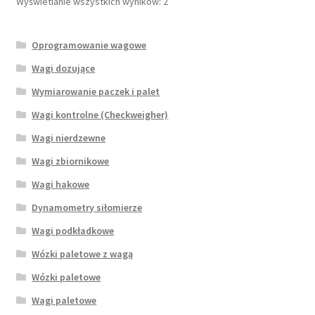
Wyświetlanie wszystkich wyników: 2
wybrać
na
Oprogramowanie wagowe
stronie
produktu
Wagi dozujące
Wymiarowanie paczek i palet
Wagi kontrolne (Checkweigher)
Wagi nierdzewne
Wagi zbiornikowe
Wagi hakowe
Dynamometry siłomierze
Wagi podkładkowe
Wózki paletowe z wagą
Wózki paletowe
Wagi paletowe