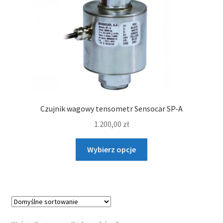
wybrać
na
stronie
produktu
Czujnik wagowy tensometr Sensocar SP-A
1.200,00
zł
Ten
Wybierz opcje
produkt
ma
wiele
wariantów.
Opcje
można