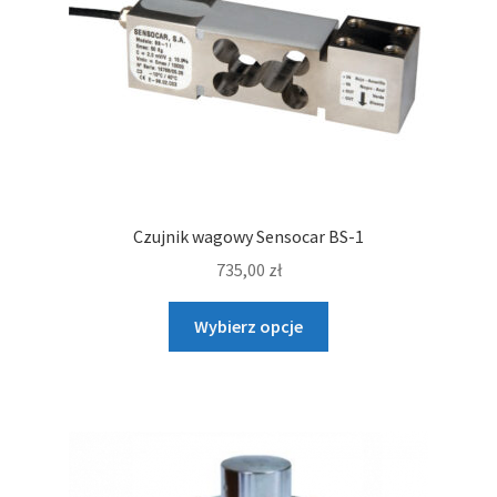
Czujnik wagowy Sensocar BS-1
735,00
zł
Ten
Wybierz opcje
produkt
ma
wiele
wariantów.
Opcje
można