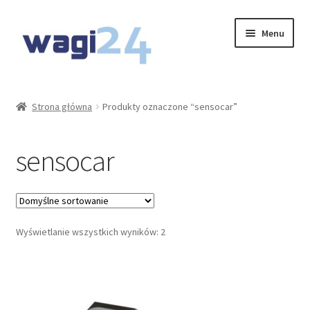
Przejdź
Przejdź
Menu
do
do
nawigacji
treści
O Nas
Strona główna
Produkty oznaczone “sensocar”
Moje konto
sensocar
Koszyk
Kontakt
Rozwiń
Wyświetlanie wszystkich wyników: 2
Oferta
menu
potom