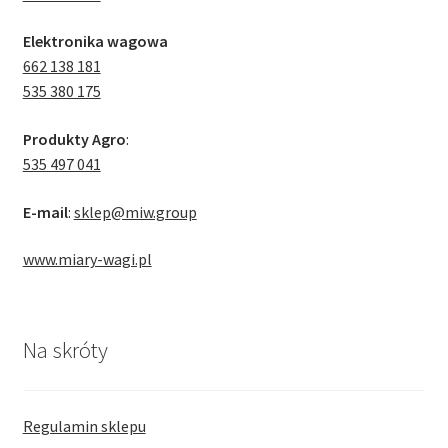
Elektronika wagowa
662 138 181
535 380 175
Produkty Agro
:
535 497 041
E-mail
:
sklep@miw.group
www.miary-wagi.pl
Na skróty
Regulamin sklepu