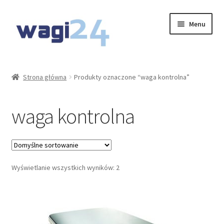
Przejdź
Przejdź
Menu
do
do
nawigacji
treści
O Nas
Strona główna
Produkty oznaczone “waga kontrolna”
Moje konto
waga kontrolna
Koszyk
Kontakt
Rozwiń
Wyświetlanie wszystkich wyników: 2
Oferta
menu
potom