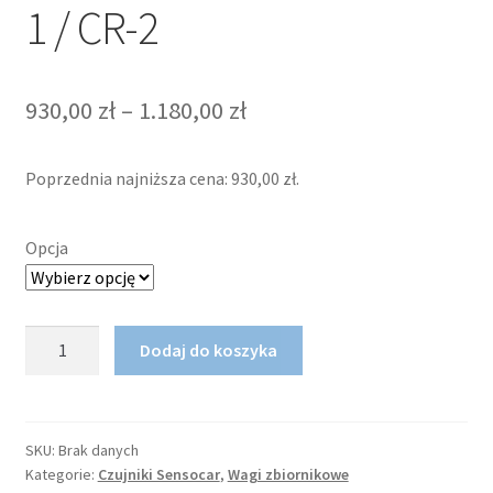
1 / CR-2
Zakres
930,00
zł
–
1.180,00
zł
cen:
Poprzednia najniższa cena:
930,00
zł
.
od
930,00 zł
Opcja
do
1.180,00 zł
ilość
Dodaj do koszyka
Czujnik
wagowy
tensometr
Sensocar
SKU:
Brak danych
Kategorie:
Czujniki Sensocar
,
Wagi zbiornikowe
CR-