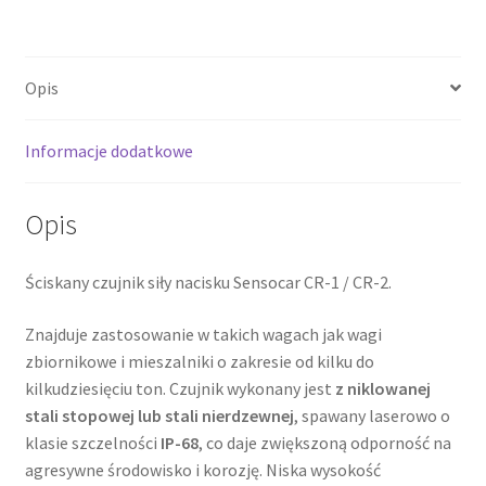
1
/
CR-
Opis
2
Informacje dodatkowe
Opis
Ściskany czujnik siły nacisku Sensocar CR-1 / CR-2.
Znajduje zastosowanie w takich wagach jak wagi
zbiornikowe i mieszalniki o zakresie od kilku do
kilkudziesięciu ton. Czujnik wykonany jest
z niklowanej
stali stopowej lub stali nierdzewnej
, spawany laserowo o
klasie szczelności
IP-68
, co daje zwiększoną odporność na
agresywne środowisko i korozję. Niska wysokość