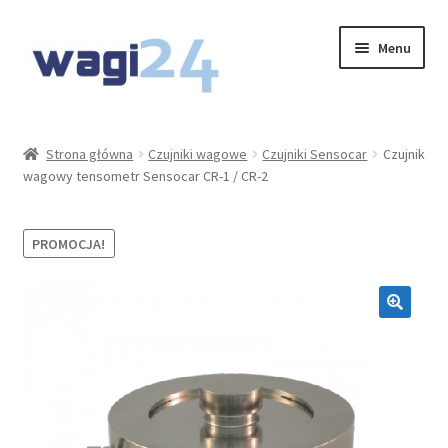
Przejdź
Przejdź
Menu
do
do
nawigacji
treści
O Nas
Strona główna
Czujniki wagowe
Czujniki Sensocar
Czujnik
wagowy tensometr Sensocar CR-1 / CR-2
Moje konto
Koszyk
PROMOCJA!
Kontakt
Rozwiń
Oferta
menu
potom