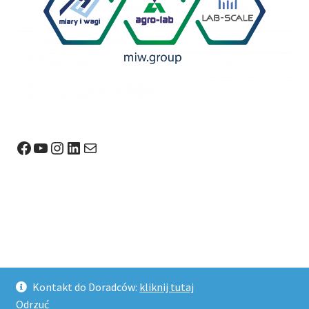
Facebook
YouTube
Instagram
LinkedIn
Mail
© Wagi24.pl 2026
Kontakt do Doradców:
kliknij tutaj
Stworzone z WooCommerce
.
Odrzuć