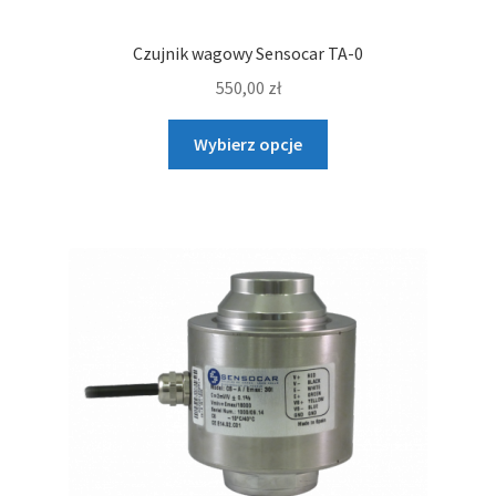
Czujnik wagowy Sensocar TA-0
550,00
zł
Ten
Wybierz opcje
produkt
ma
wiele
wariantów.
Opcje
można
wybrać
na
stronie
produktu