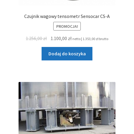
Czujnik wagowy tensometr Sensocar CS-A
PROMOCJA!
Pierwotna
Aktualna
1.256,00
zł
1.100,00
zł
netto |
1.353,00
zł
brutto
cena
cena
wynosiła:
wynosi:
Dodaj do koszyka
1.256,00 zł.
1.100,00 zł.