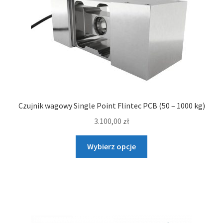
Czujnik wagowy Single Point Flintec PCB (50 – 1000 kg)
3.100,00
zł
Ten
Wybierz opcje
produkt
ma
wiele
wariantów.
Opcje
można