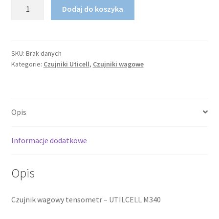
ilość
Dodaj do koszyka
Czujnik
wagowy
tensometr
–
SKU:
Brak danych
Kategorie:
Czujniki Uticell
,
Czujniki wagowe
UTILCELL
M340
Opis
Informacje dodatkowe
Opis
Czujnik wagowy tensometr – UTILCELL M340