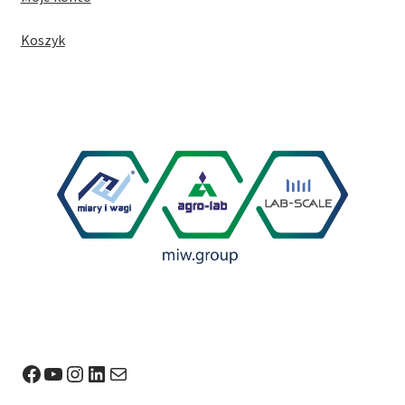
Koszyk
Facebook
YouTube
Instagram
LinkedIn
Mail