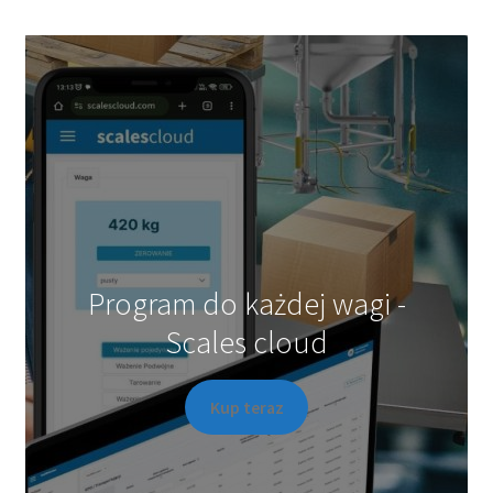
Opcje
można
wybrać
na
stronie
produktu
Program do każdej wagi -
Scales cloud
Kup teraz