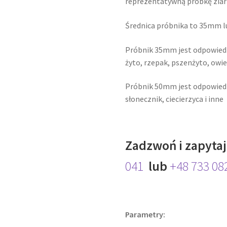
reprezentatywną próbkę ziar
Średnica próbnika to 35mm 
Próbnik 35mm jest odpowiedni 
żyto, rzepak, pszenżyto, owies
Próbnik 50mm jest odpowiedni 
słonecznik, ciecierzyca i inne
Zadzwoń i zapytaj
041
lub
+48 733 08
Parametry: