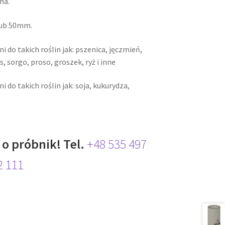
na.
lub 50mm.
do takich roślin jak: pszenica, jęczmień,
, sorgo, proso, groszek, ryż i inne
do takich roślin jak: soja, kukurydza,
 o próbnik! Tel.
+48 535 497
2 111