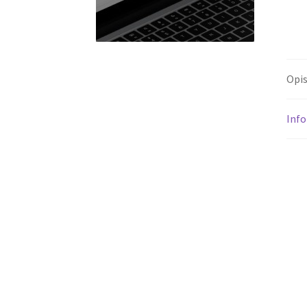
Opi
Inf