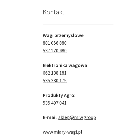
Kontakt
Wagi przemysłowe
881 056 880
537 270 480
Elektronika wagowa
662 138 181
535 380 175
Produkty Agro
:
535 497 041
E-mail
:
sklep@miw.group
www.miary-wagi.pl