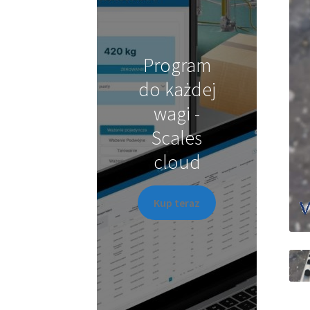
Program
do każdej
wagi -
Scales
cloud
Kup teraz