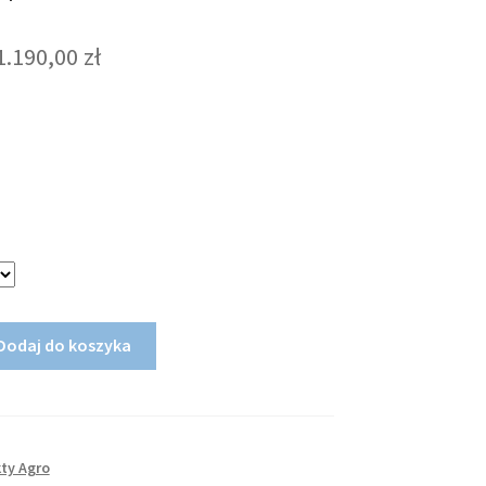
Zakres
1.190,00
zł
cen:
od
770,00 zł
do
1.190,00 zł
Dodaj do koszyka
ty Agro