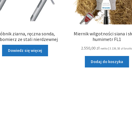
óbnik ziarna, ręczna sonda,
Miernik wilgotności siana i s
bomierz ze stali nierdzewnej
humimetr FL1
2.550,00
zł
netto |
3.136,50
zł
brutt
Dowiedz się więcej
Dodaj do koszyka