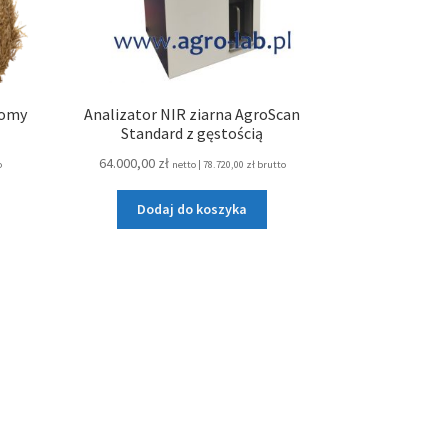
łomy
Analizator NIR ziarna AgroScan
Standard z gęstością
64.000,00
zł
o
netto |
78.720,00
zł
brutto
Dodaj do koszyka