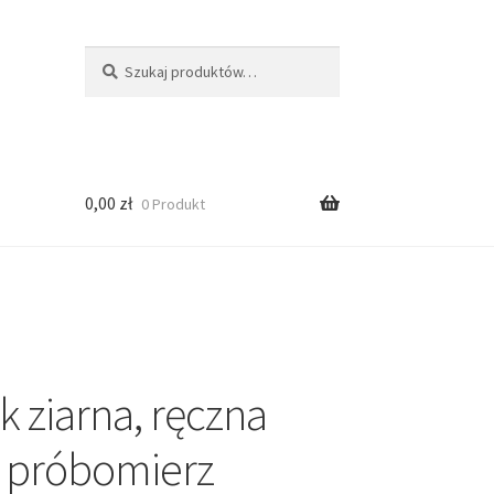
Szukaj:
Szukaj
0,00
zł
0 Produkt
k ziarna, ręczna
 próbomierz