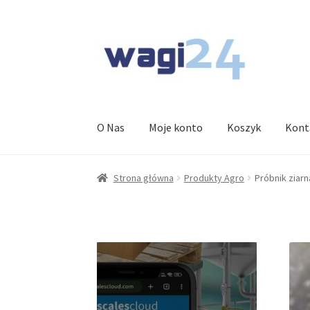
Przejdź
Przejdź
do
do
nawigacji
treści
O Nas
Moje konto
Koszyk
Kont
Strona główna
Produkty Agro
Próbnik ziar