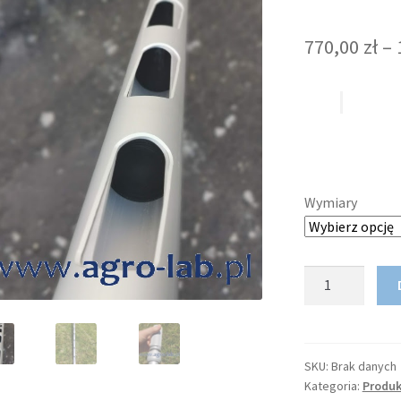
770,00
zł
–
Wymiary
ilość
Próbnik
ziarna,
ręczna
sonda,
SKU:
Brak danych
Kategoria:
Produk
próbomierz