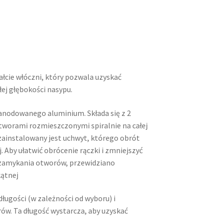
ałcie włóczni, który pozwala uzyskać
ej głębokości nasypu.
anodowanego aluminium. Składa się z 2
tworami rozmieszczonymi spiralnie na całej
zainstalowany jest uchwyt, którego obrót
 Aby ułatwić obrócenie rączki i zmniejszyć
 zamykania otworów, przewidziano
ątnej
ługości (w zależności od wyboru) i
rów. Ta długość wystarcza, aby uzyskać