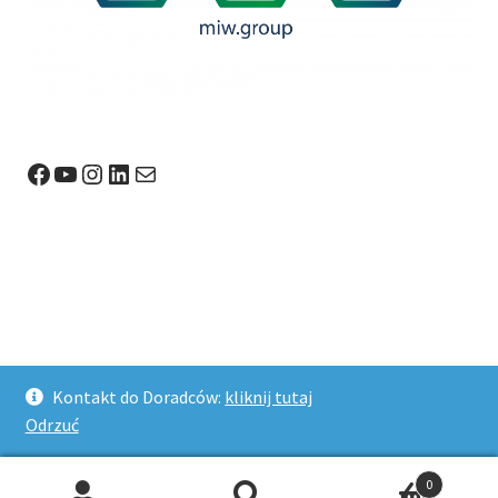
Facebook
YouTube
Instagram
LinkedIn
Mail
© Wagi24.pl 2026
Kontakt do Doradców:
kliknij tutaj
Stworzone z WooCommerce
.
Odrzuć
0