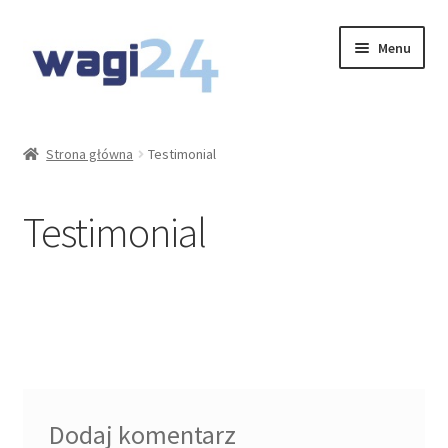
Przejdź
Przejdź
Menu
do
do
nawigacji
treści
O Nas
Strona główna
Testimonial
Moje konto
Testimonial
Koszyk
Kontakt
Rozwiń
Oferta
menu
potom
Dodaj komentarz